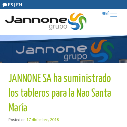
ES
|
EN
MENÚ
JANNONE SA ha suministrado
los tableros para la Nao Santa
María
Posted on
17 diciembre, 2018