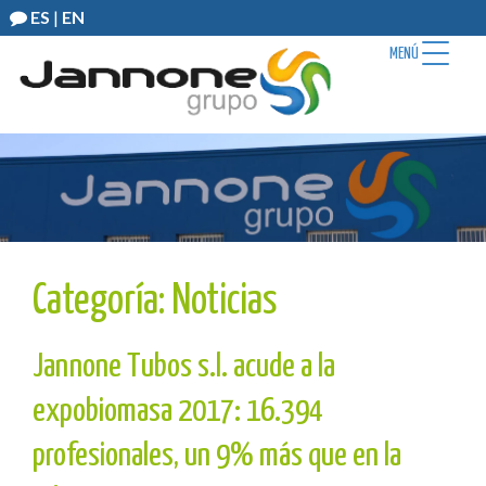
ES
|
EN
MENÚ
Categoría:
Noticias
Jannone Tubos s.l. acude a la
expobiomasa 2017: 16.394
profesionales, un 9% más que en la