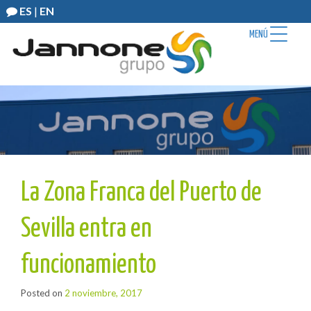
ES
|
EN
MENÚ
La Zona Franca del Puerto de
Sevilla entra en
funcionamiento
Posted on
2 noviembre, 2017