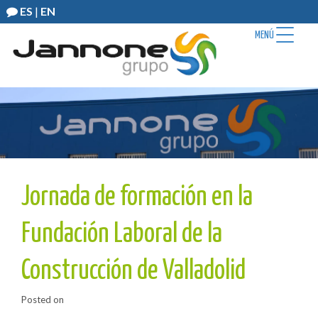
ES
|
EN
MENÚ
Jornada de formación en la
Fundación Laboral de la
Construcción de Valladolid
Posted on