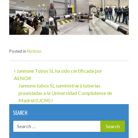
Posted in
Noticias
Jannone Tubos SL ha sido certificada por
Navegación
AENOR
de
Jannone tubos SL suministrará tuberías
preaisladas a la Universidad Complutense de
entradas
Madrid (UCM)
SEARCH